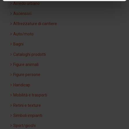
Arredo urbano
Ascensori
Attrezzature di cantiere
Auto/moto
Bagni
Cataloghi prodotti
Figure animali
Figure persone
Handicap
Mobilità e trasporti
Retini e texture
Simboli impianti
Sport/giochi