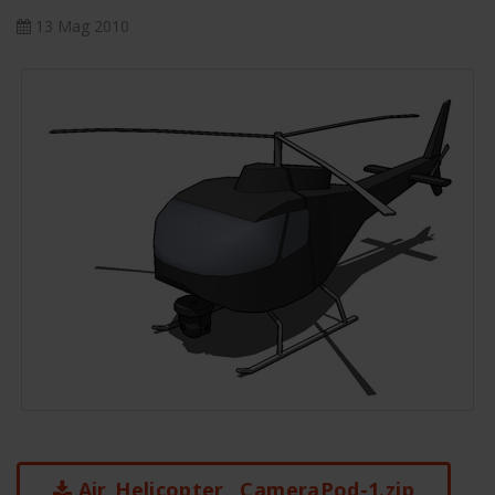
13 Mag 2010
Air_Helicopter__CameraPod-1.zip