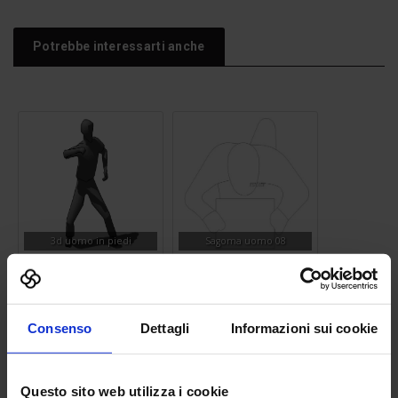
Potrebbe interessarti anche
3d uomo in piedi
Sagoma uomo 08
Consenso
Dettagli
Informazioni sui cookie
Questo sito web utilizza i cookie
Autovettura
Lavandino 08