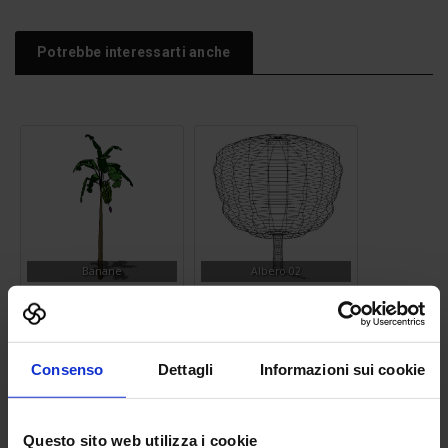
Potrebbe interessarti anche
Banane
Albero 02
Consenso
Dettagli
Informazioni sui cookie
Questo sito web utilizza i cookie
Sagoma Uomo 04
Lampione stradale 13