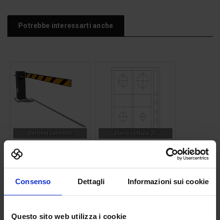
Potrebbe interessarti anche
Barriera cancello
Piano cottura 20
Consenso
Dettagli
Informazioni sui cookie
Questo sito web utilizza i cookie
Albero 01
Cartellonistica informazioni