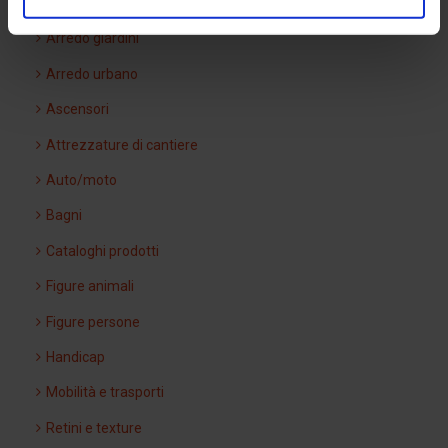
Arredi interni
Arredo giardini
Arredo urbano
Ascensori
Attrezzature di cantiere
Auto/moto
Bagni
Cataloghi prodotti
Figure animali
Figure persone
Handicap
Mobilità e trasporti
Retini e texture