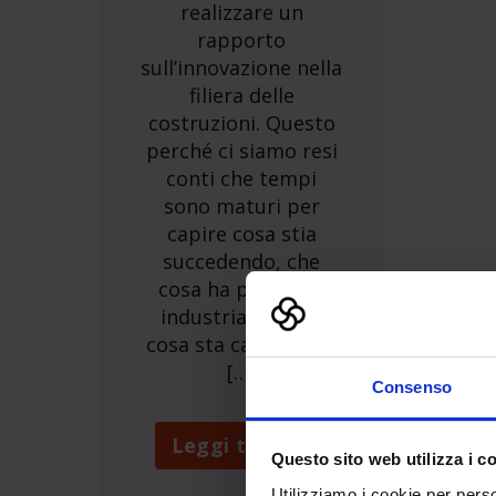
realizzare un
rapporto
sull’innovazione nella
filiera delle
costruzioni. Questo
perché ci siamo resi
conti che tempi
sono maturi per
capire cosa stia
succedendo, che
cosa ha prodotto
industria 4.0, che
cosa sta cambiando
[…]
Consenso
Leggi tutto »
Questo sito web utilizza i c
Utilizziamo i cookie per perso