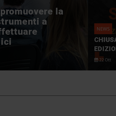
 promuovere la
strumenti a
NEWS
ffettuare
CHIUSA
ici
EDIZIO
22 Ott