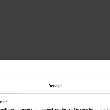
Dettagli
ookie
nalizzare contenuti ed annunci, per fornire funzionalità dei socia