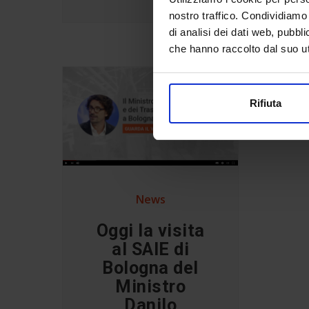
nostro traffico. Condividiamo 
di analisi dei dati web, pubbl
che hanno raccolto dal suo uti
Rifiuta
News
Oggi la visita
al SAIE di
Bologna del
Ministro
Danilo