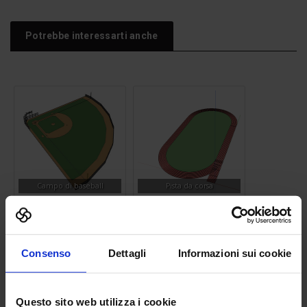
Potrebbe interessarti anche
Campo di baseball
Pista da corsa
Consenso
Dettagli
Informazioni sui cookie
Questo sito web utilizza i cookie
Lavello 33
Parcheggio e sosta disabili