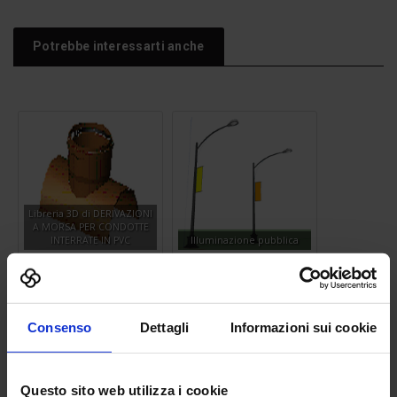
Potrebbe interessarti anche
Libreria 3D di DERIVAZIONI
A MORSA PER CONDOTTE
INTERRATE IN PVC
Illuminazione pubblica
Consenso
Dettagli
Informazioni sui cookie
Questo sito web utilizza i cookie
Parcheggio riservato disabili
Silhouette bimba 05