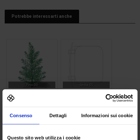
Potrebbe interessarti anche
Pino 03
Sedia 05
Consenso
Dettagli
Informazioni sui cookie
Questo sito web utilizza i cookie
Cuscini di arredo
Scrivania 01