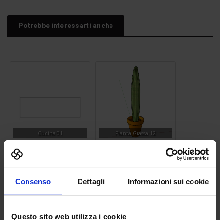
Potrebbe interessarti anche
Cucina 01
Pianta Grassa 12
Consenso
Dettagli
Informazioni sui cookie
Questo sito web utilizza i cookie
Sagoma donna 04
Pianta 04