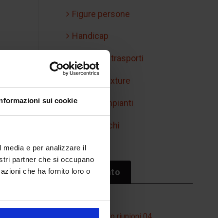
Figure persone
Handicap
Mobilità e trasporti
Retini e texture
Informazioni sui cookie
Simboli impianti
Sport/giochi
l media e per analizzare il
nostri partner che si occupano
Il più cliccato
azioni che ha fornito loro o
Tavolo riunioni 04