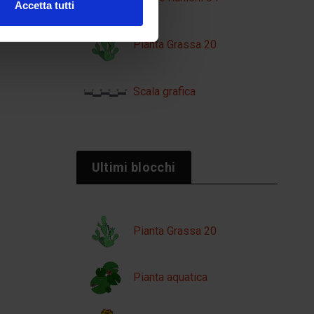
Accetta tutti
Pianta Grassa 20
Scala grafica
Ultimi blocchi
Pianta Grassa 20
Pianta aquatica