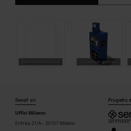
PER
CONDOTTE
INTERRATE
IN
PVC
Elettrodomestico 04
Dispenser giornali
Senaf srl
Progetto 
Uffici Milano:
Eritrea 21/A - 20157 Milano