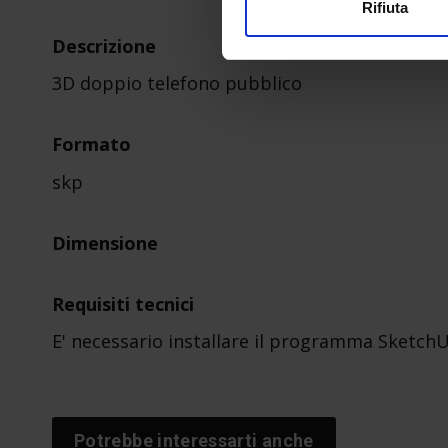
Rifiuta
Descrizione
3D doppio telefono pubblico
Formato
skp
Dimensione
Requisiti tecnici
E' necessario installare il programma Sketch
Libreria
3D
di
SIFONI
A-
Potrebbe interessarti anche
N