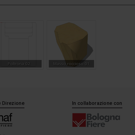
Poltrona 02
Masso roccioso 01
e Direzione
In collaborazione con