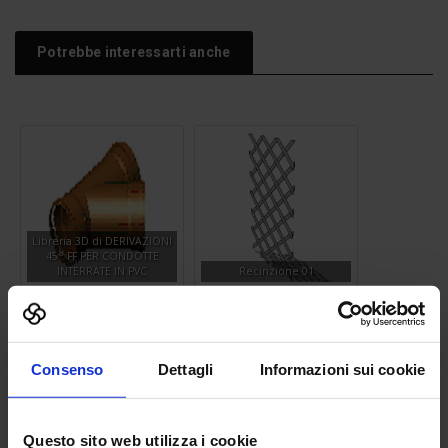
Potrebbe interessarti anche
Libreria 3D di DERIVAZIONI
45° FF PER CONDOTTE
INTERRATE IN PVC
Recinzione 01
Consenso
Dettagli
Informazioni sui cookie
Questo sito web utilizza i cookie
Bidet 09
Idrante soprasuolo