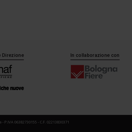
e Direzione
In collaborazione con
 - P.IVA 06382730155 - C.F. 02213830371