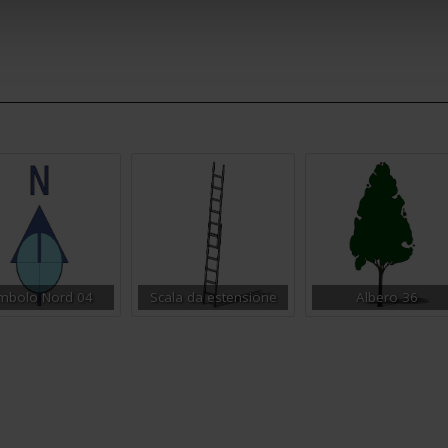
mbolo Nord 04
Scala da estensione
Albero 36