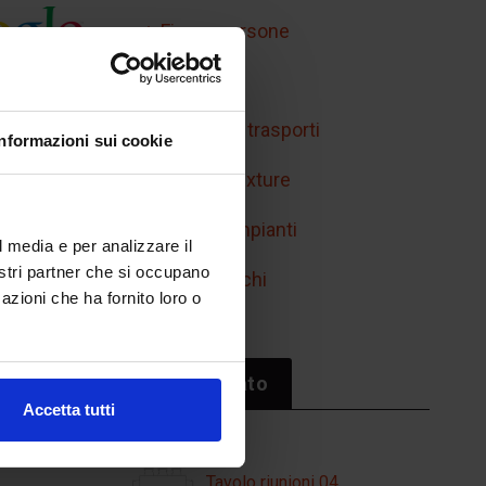
Figure persone
Handicap
Mobilità e trasporti
Informazioni sui cookie
Retini e texture
Simboli impianti
l media e per analizzare il
nostri partner che si occupano
Sport/giochi
azioni che ha fornito loro o
Il più cliccato
Accetta tutti
Tavolo riunioni 04