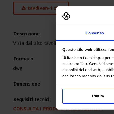
tavdivan-1.zip
Descrizione
Consenso
Vista dall’alto tavolino da salotto
Questo sito web utilizza i c
Utilizziamo i cookie per perso
Formato
nostro traffico. Condividiamo 
dwg
di analisi dei dati web, pubbl
che hanno raccolto dal suo uti
Dimensione
Rifiuta
Requisiti tecnici
CONSULTA I PRODOTTI DELL'AZIENDA