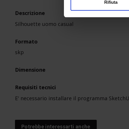
Rifiuta
Descrizione
Silhouette uomo casual
Formato
skp
Dimensione
Requisiti tecnici
E' necessario installare il programma Sketch
Potrebbe interessarti anche