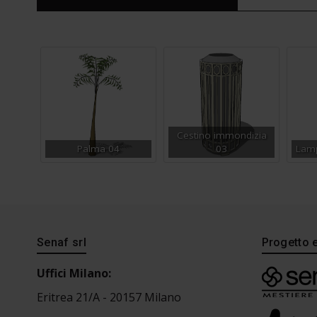
Cestino immondizia
Palma 04
03
Lamp
Senaf srl
Progetto 
Uffici Milano:
Eritrea 21/A - 20157 Milano