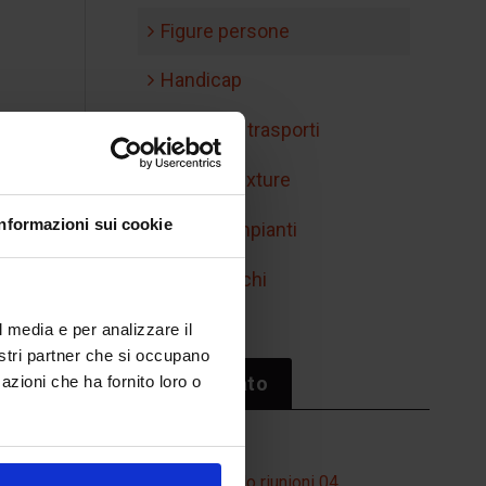
Figure persone
Handicap
Mobilità e trasporti
Retini e texture
Informazioni sui cookie
Simboli impianti
Sport/giochi
l media e per analizzare il
nostri partner che si occupano
Il più cliccato
azioni che ha fornito loro o
Tavolo riunioni 04