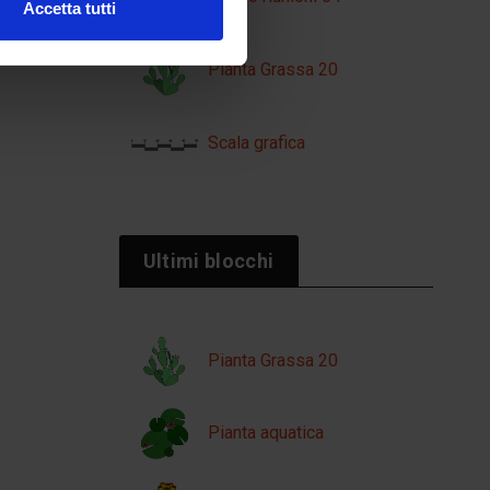
Accetta tutti
Pianta Grassa 20
Scala grafica
Ultimi blocchi
Pianta Grassa 20
Pianta aquatica