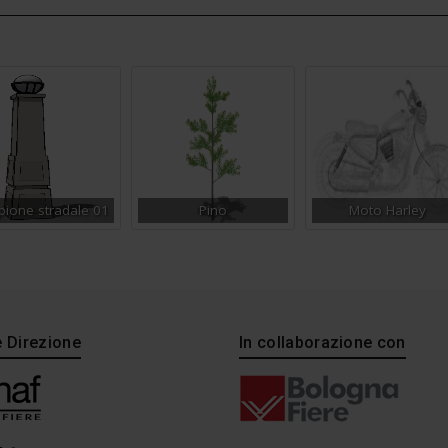
ione stradale 01
Pino
Moto Harley
e Direzione
In collaborazione con