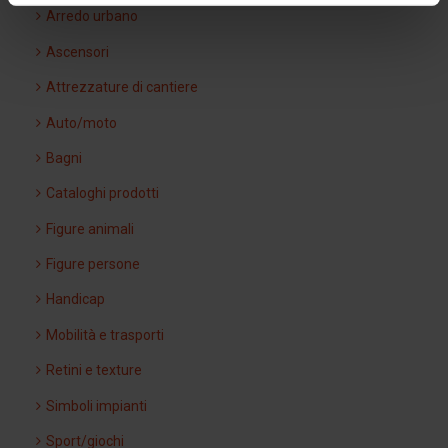
Arredo urbano
Ascensori
Attrezzature di cantiere
Auto/moto
Bagni
Cataloghi prodotti
Figure animali
Figure persone
Handicap
Mobilità e trasporti
Retini e texture
Simboli impianti
Sport/giochi