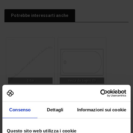
Potrebbe interessarti anche
Erba
Vasca da bagno 09
Consenso
Dettagli
Informazioni sui cookie
Questo sito web utilizza i cookie
Camion commerciale 01
Alta tensione