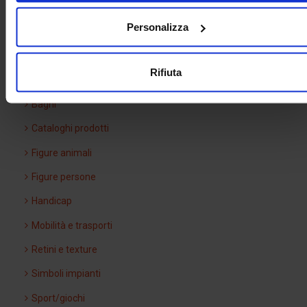
Arredo urbano
Personalizza
Ascensori
Attrezzature di cantiere
Rifiuta
Auto/moto
Bagni
Cataloghi prodotti
Figure animali
Figure persone
Handicap
Mobilità e trasporti
Retini e texture
Simboli impianti
Sport/giochi