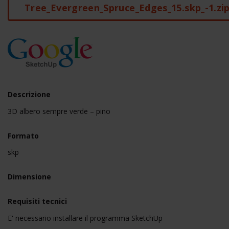
Tree_Evergreen_Spruce_Edges_15.skp_-1.zi
Descrizione
3D albero sempre verde – pino
Formato
skp
Dimensione
Requisiti tecnici
E' necessario installare il programma SketchUp