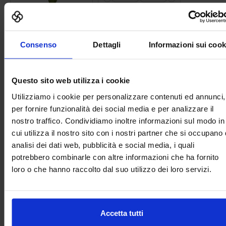
Pianta Grassa 05
Divano 01
Consenso
Dettagli
Informazioni sui cook
Questo sito web utilizza i cookie
Utilizziamo i cookie per personalizzare contenuti ed annunci,
Scrivania
per fornire funzionalità dei social media e per analizzare il
nostro traffico. Condividiamo inoltre informazioni sul modo in
cui utilizza il nostro sito con i nostri partner che si occupano 
Categorie Blocchi CAD
analisi dei dati web, pubblicità e social media, i quali
potrebbero combinarle con altre informazioni che ha fornito
loro o che hanno raccolto dal suo utilizzo dei loro servizi.
Alberature
Arredi interni
Accetta tutti
Arredo giardini