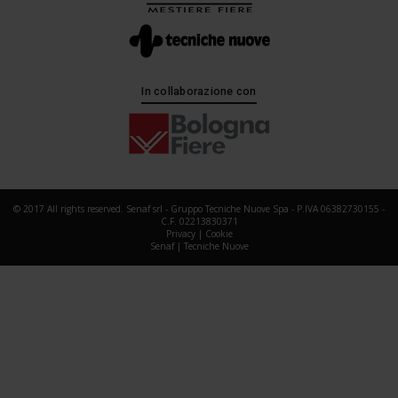
In collaborazione con
© 2017 All rights reserved. Senaf srl - Gruppo Tecniche Nuove Spa - P.IVA 06382730155 -
C.F. 02213830371
Privacy
|
Cookie
Senaf
|
Tecniche Nuove