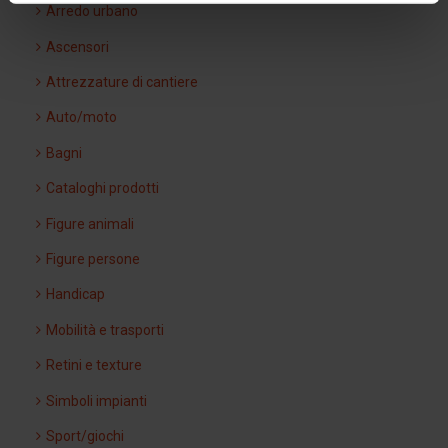
Arredo urbano
Ascensori
Attrezzature di cantiere
Auto/moto
Bagni
Cataloghi prodotti
Figure animali
Figure persone
Handicap
Mobilità e trasporti
Retini e texture
Simboli impianti
Sport/giochi