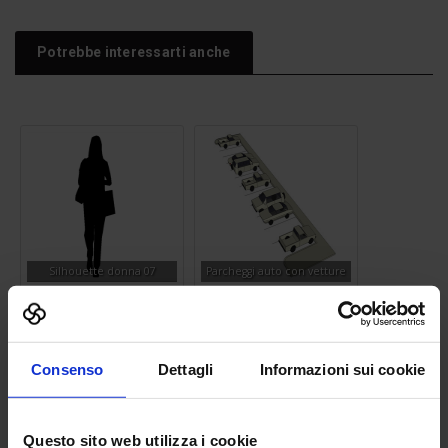
Potrebbe interessarti anche
Silhouette donna 07
Parcheggi auto con vetture
Consenso
Dettagli
Informazioni sui cookie
Questo sito web utilizza i cookie
Letto 2 piazze 06
3d donna 02