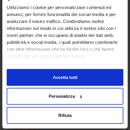
Utilizziamo i cookie per personalizzare contenuti ed
annunci, per fornire funzionalità dei social media e per
analizzare il nostro traffico. Condividiamo inoltre
informazioni sul modo in cui utilizza il nostro sito con i
nostri partner che si occupano di analisi dei dati web,
pubblicità e social media, i quali potrebbero combinarle
con altre informazioni che ha fornito loro o che hanno
Traliccio corrente
raccolto dal suo utilizzo dei loro servizi.
Accetta tutti
Categorie Blocchi CAD
Personalizza
Alberature
Arredi interni
Rifiuta
Arredo giardini
Arredo urbano