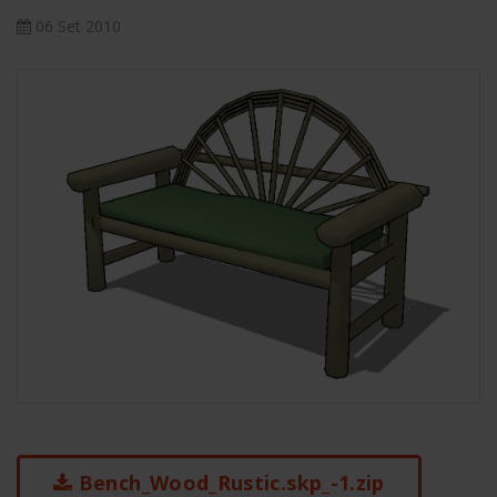
06 Set 2010
Bench_Wood_Rustic.skp_-1.zip