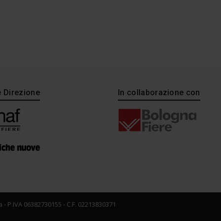
e Direzione
In collaborazione con
 - P.IVA 06382730155 - C.F. 02213830371