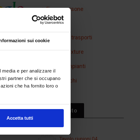
Figure persone
Handicap
Mobilità e trasporti
Informazioni sui cookie
Retini e texture
Simboli impianti
l media e per analizzare il
nostri partner che si occupano
Sport/giochi
azioni che ha fornito loro o
Il più cliccato
Accetta tutti
Tavolo riunioni 04