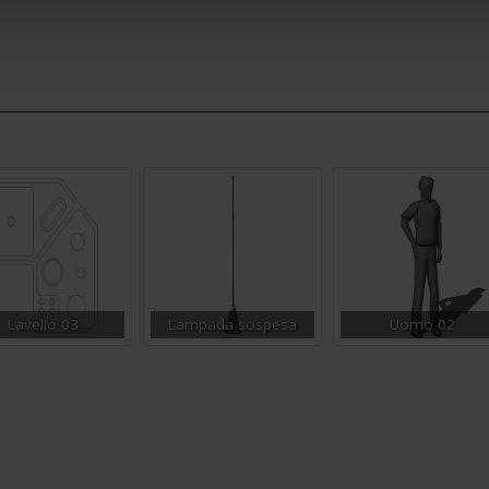
Lavello 03
Lampada sospesa
Uomo 02