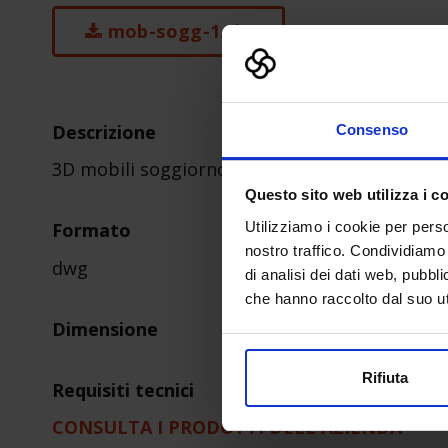
mob-sogg-1.zip
Descrizione
Consenso
3D mobili soggiorno
Questo sito web utilizza i c
Utilizziamo i cookie per perso
Formato
nostro traffico. Condividiamo 
dwg
di analisi dei dati web, pubbl
che hanno raccolto dal suo uti
Dimensione
Rifiuta
Requisiti tecnici
CONSULTA I PRODOTTI DELL'AZIENDA