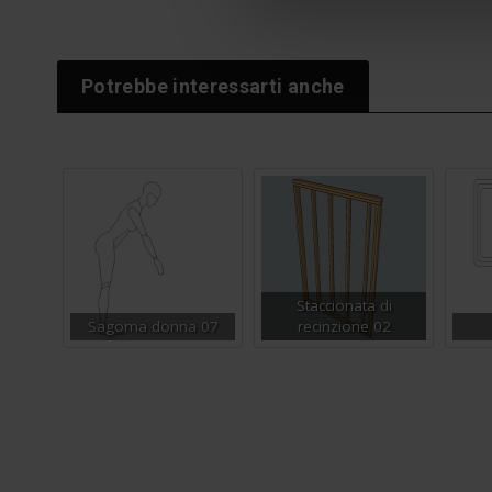
Potrebbe interessarti anche
Staccionata di
Sagoma donna 07
recinzione 02