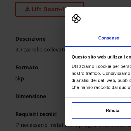
Lift_Boom-1.zip
Descrizione
Consenso
3D carrello sollevatore
Questo sito web utilizza i c
Utilizziamo i cookie per perso
Formato
nostro traffico. Condividiamo 
skp
di analisi dei dati web, pubbl
che hanno raccolto dal suo uti
Dimensione
Rifiuta
Requisiti tecnici
E' necessario installare il programma Sketch