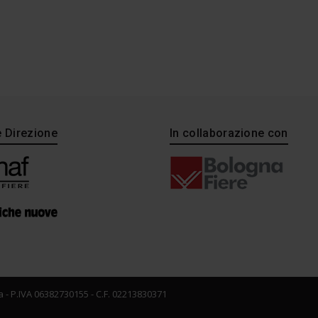
e Direzione
In collaborazione con
 - P.IVA 06382730155 - C.F. 02213830371