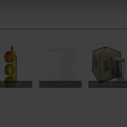
Semaforo
Pilozzo 01
Tenda da campeggi