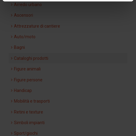
Arredo urbano
Ascensori
Attrezzature di cantiere
Auto/moto
Bagni
Cataloghi prodotti
Figure animali
Figure persone
Handicap
Mobilità e trasporti
Retini e texture
Simboli impianti
Sport/giochi