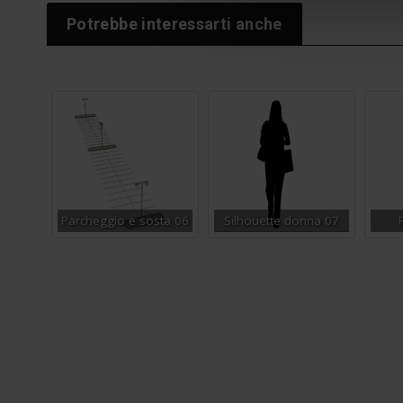
Potrebbe interessarti anche
Parcheggio e sosta 06
Silhouette donna 07