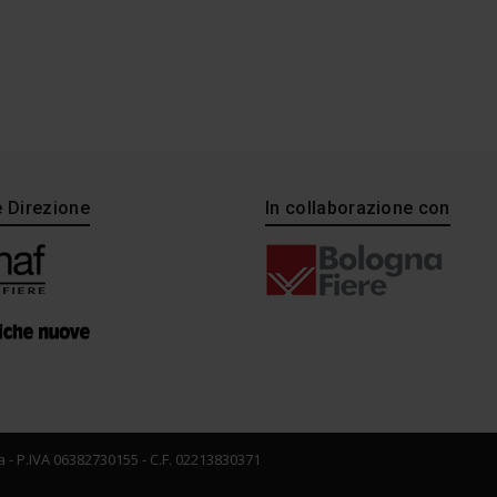
e Direzione
In collaborazione con
 - P.IVA 06382730155 - C.F. 02213830371