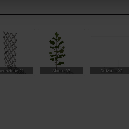
Recinzione 01
Albero 37
Scrivania 02