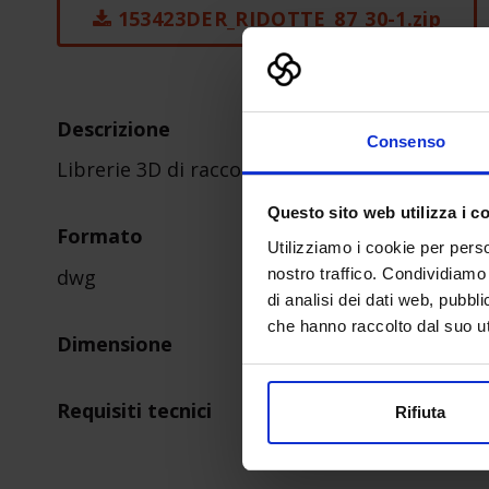
153423DER_RIDOTTE_87_30-1.zip
Descrizione
Consenso
Librerie 3D di raccordi e accessori per condot
Questo sito web utilizza i c
Formato
Utilizziamo i cookie per perso
dwg
nostro traffico. Condividiamo 
di analisi dei dati web, pubbl
che hanno raccolto dal suo uti
Dimensione
Requisiti tecnici
Rifiuta