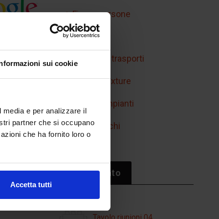
Figure persone
Handicap
Mobilità e trasporti
Informazioni sui cookie
Retini e texture
Simboli impianti
l media e per analizzare il
nostri partner che si occupano
Sport/giochi
azioni che ha fornito loro o
Il più cliccato
Accetta tutti
Tavolo riunioni 04