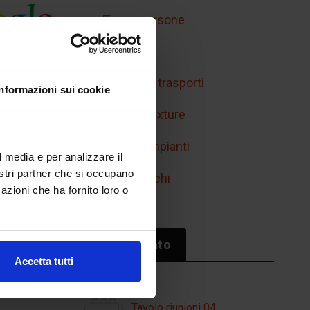
Figure persone
Handicap
Mobilità e trasporti
Informazioni sui cookie
Retini e texture
Simboli impianti
l media e per analizzare il
nostri partner che si occupano
Sport/giochi
azioni che ha fornito loro o
Il più cliccato
Accetta tutti
Tavolo riunioni 04