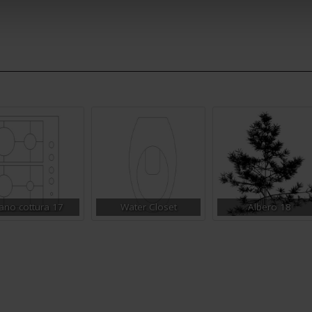
ano cottura 17
Water Closet
Albero 18