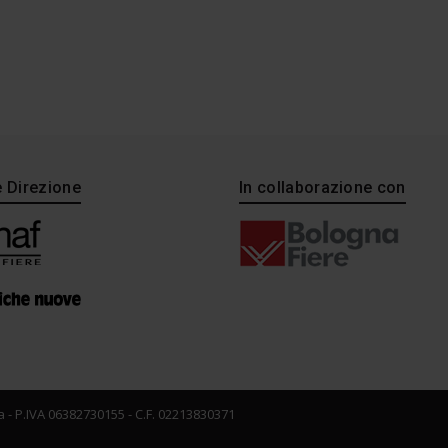
e Direzione
In collaborazione con
 - P.IVA 06382730155 - C.F. 02213830371