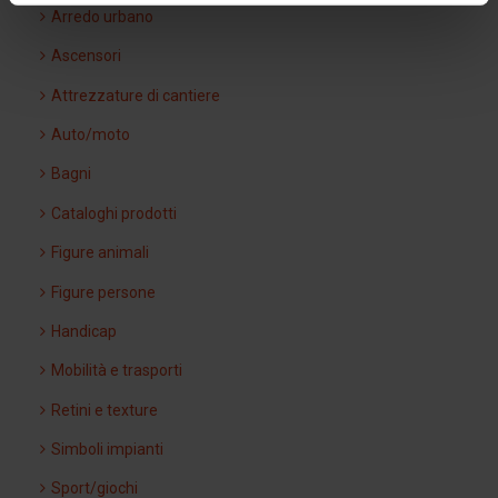
Arredo urbano
Ascensori
Attrezzature di cantiere
Auto/moto
Bagni
Cataloghi prodotti
Figure animali
Figure persone
Handicap
Mobilità e trasporti
Retini e texture
Simboli impianti
Sport/giochi