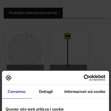
Potrebbe interessarti anche
Albero 30
Doppio senso
Consenso
Dettagli
Informazioni sui cookie
Questo sito web utilizza i cookie
Silhouette bimba
Water Closet 16