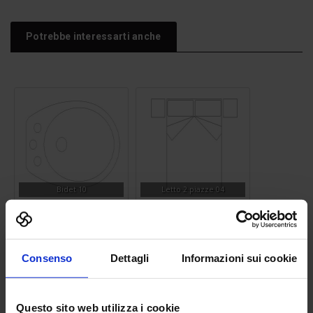
Potrebbe interessarti anche
Bidet 10
Letto 2 piazze 04
Consenso
Dettagli
Informazioni sui cookie
Questo sito web utilizza i cookie
Lavandino 15
Figura 3d donna