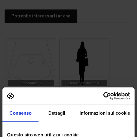
Potrebbe interessarti anche
Lavandino 15
Silhouette donna 07
Consenso
Dettagli
Informazioni sui cookie
Questo sito web utilizza i cookie
Palo corrente elettrica 04
Silhouette uomo 01