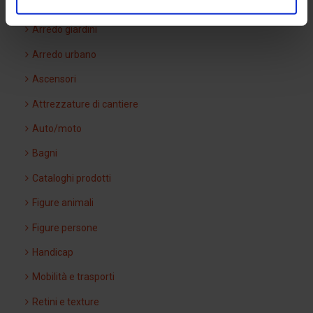
Arredi interni
Arredo giardini
Arredo urbano
Ascensori
Attrezzature di cantiere
Auto/moto
Bagni
Cataloghi prodotti
Figure animali
Figure persone
Handicap
Mobilità e trasporti
Retini e texture