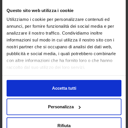
Questo sito web utilizza i cookie
Utilizziamo i cookie per personalizzare contenuti ed
Sagoma Uomo
Lavello 27
annunci, per fornire funzionalità dei social media e per
analizzare il nostro traffico. Condividiamo inoltre
informazioni sul modo in cui utilizza il nostro sito con i
nostri partner che si occupano di analisi dei dati web,
pubblicità e social media, i quali potrebbero combinarle
con altre informazioni che ha fornito loro o che hanno
raccolto dal suo utilizzo dei loro servizi.
Cappa di aspirazione 05
Accetta tutti
Categorie Blocchi CAD
Personalizza
Alberature
Rifiuta