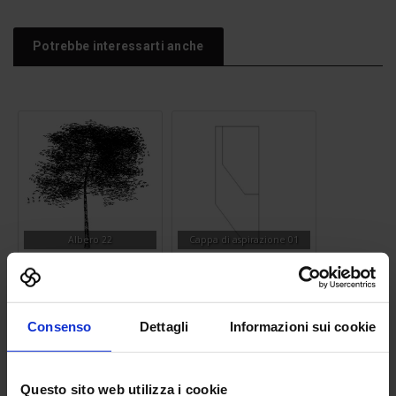
Potrebbe interessarti anche
Albero 22
Cappa di aspirazione 01
Consenso
Dettagli
Informazioni sui cookie
Questo sito web utilizza i cookie
Doccia
Albero 39