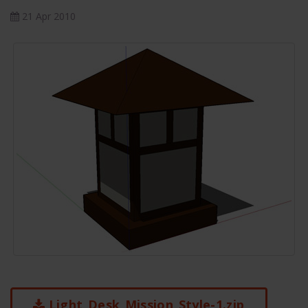
21 Apr 2010
Light_Desk_Mission_Style-1.zip