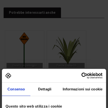
Potrebbe interessarti anche
Divieto di passeggio
Pianta Grassa 06
Consenso
Dettagli
Informazioni sui cookie
Questo sito web utilizza i cookie
Radiatore
Lampione stradale 06