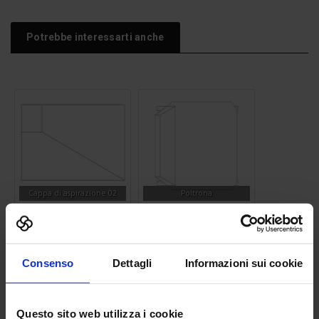
Potrebbe interessarti anche
Cappa di aspirazione 02
Poltrona
Consenso
Dettagli
Informazioni sui cookie
Questo sito web utilizza i cookie
Carrello appendice
Panchina 12