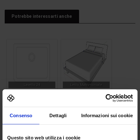
Potrebbe interessarti anche
Lavello 24
Letto Matrimoniale
Consenso
Dettagli
Informazioni sui cookie
Questo sito web utilizza i cookie
Uomo 08
Sagoma uomo 12