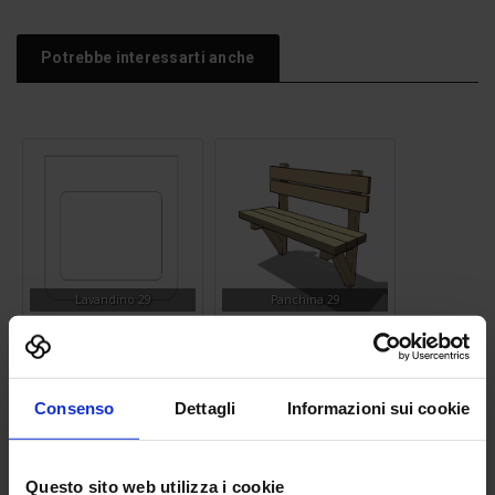
Potrebbe interessarti anche
Lavandino 29
Panchina 29
Consenso
Dettagli
Informazioni sui cookie
Questo sito web utilizza i cookie
Albero
Alimentatore uccelli