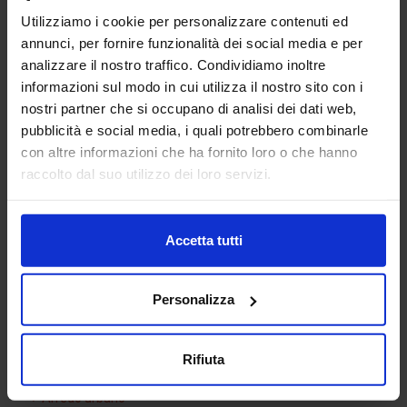
Utilizziamo i cookie per personalizzare contenuti ed
annunci, per fornire funzionalità dei social media e per
analizzare il nostro traffico. Condividiamo inoltre
informazioni sul modo in cui utilizza il nostro sito con i
nostri partner che si occupano di analisi dei dati web,
Libreria 3D di DERIVAZIONI
pubblicità e social media, i quali potrebbero combinarle
A MORSA PER CONDOTTE
con altre informazioni che ha fornito loro o che hanno
INTERRATE IN PVC
raccolto dal suo utilizzo dei loro servizi.
Accetta tutti
Categorie Blocchi CAD
Personalizza
Alberature
Arredi interni
Rifiuta
Arredo giardini
Arredo urbano