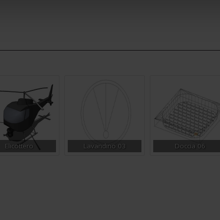
Elicottero
Lavandino 03
Doccia 06