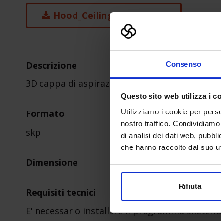
Hood_Ceiling_Hung-1.zip
Descrizione
Consenso
3D cappa di aspirazione fumi
Questo sito web utilizza i c
Utilizziamo i cookie per perso
Formato
nostro traffico. Condividiamo 
skp
di analisi dei dati web, pubbl
che hanno raccolto dal suo uti
Dimensione
Rifiuta
Requisiti tecnici
E' necessario installare il programma Sketch