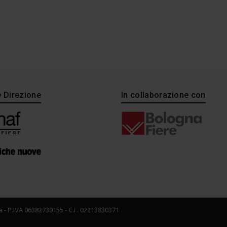
e Direzione
In collaborazione con
 - P.IVA 06382730155 - C.F. 02213830371