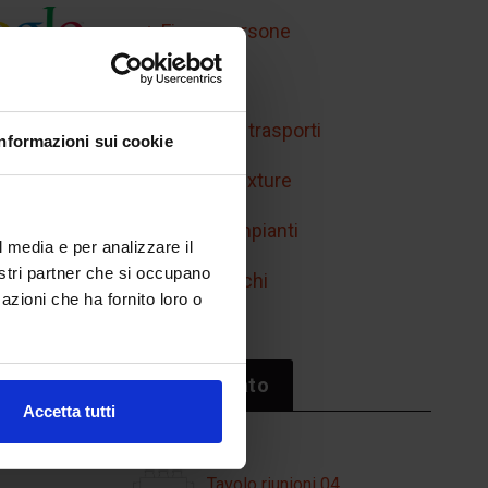
Figure persone
Handicap
Mobilità e trasporti
Informazioni sui cookie
Retini e texture
Simboli impianti
l media e per analizzare il
nostri partner che si occupano
Sport/giochi
azioni che ha fornito loro o
Il più cliccato
Accetta tutti
Tavolo riunioni 04