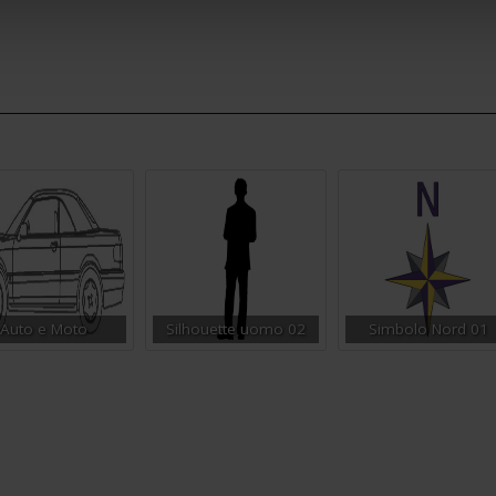
Auto e Moto
Silhouette uomo 02
Simbolo Nord 01