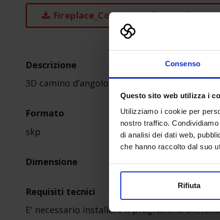
Fireplace_Corner_Small_Round-1.zip
Descrizione
Consenso
3D camino d’angolo tondo piccolo
Questo sito web utilizza i c
Utilizziamo i cookie per perso
Formato
nostro traffico. Condividiamo 
skp
di analisi dei dati web, pubbl
che hanno raccolto dal suo uti
Dimensione
Rifiuta
Requisiti tecnici
E' necessario installare il programma Sketch