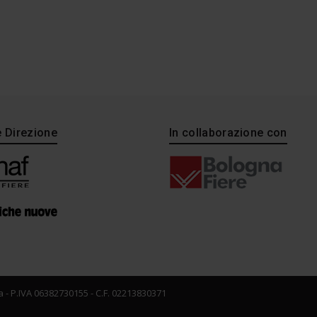
e Direzione
In collaborazione con
 - P.IVA 06382730155 - C.F. 02213830371