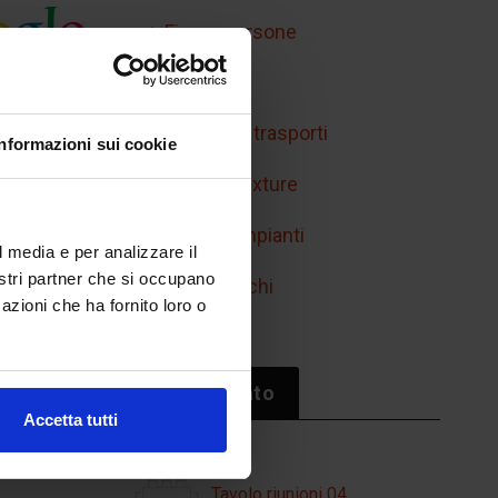
Figure persone
Handicap
Mobilità e trasporti
Informazioni sui cookie
Retini e texture
Simboli impianti
l media e per analizzare il
nostri partner che si occupano
Sport/giochi
azioni che ha fornito loro o
Il più cliccato
Accetta tutti
Tavolo riunioni 04