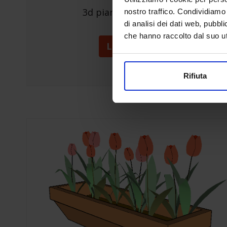
3d pianta grassa – cactus
nostro traffico. Condividiamo 
di analisi dei dati web, pubbl
che hanno raccolto dal suo uti
Leggi tutto »
Rifiuta