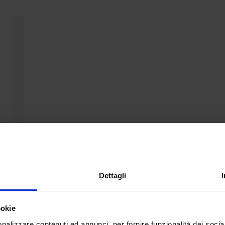
Dettagli
ookie
nalizzare contenuti ed annunci, per fornire funzionalità dei socia